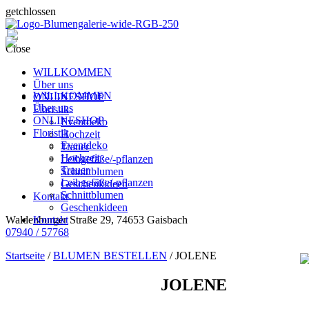
getchlossen
Close
WILLKOMMEN
Über uns
WILLKOMMEN
ONLINESHOP
Über uns
Floristik
ONLINESHOP
Eventdeko
Floristik
Hochzeit
Eventdeko
Trauer
Hochzeit
Leihgefäße/-pflanzen
Trauer
Schnittblumen
Leihgefäße/-pflanzen
Geschenkideen
Schnittblumen
Kontakt
Geschenkideen
Kontakt
Waldenburger Straße 29, 74653 Gaisbach
07940 / 57768
Startseite
/
BLUMEN BESTELLEN
/ JOLENE
JOLENE