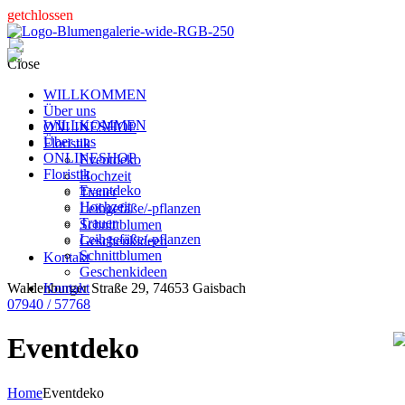
getchlossen
Close
WILLKOMMEN
Über uns
WILLKOMMEN
ONLINESHOP
Über uns
Floristik
ONLINESHOP
Eventdeko
Floristik
Hochzeit
Eventdeko
Trauer
Hochzeit
Leihgefäße/-pflanzen
Trauer
Schnittblumen
Leihgefäße/-pflanzen
Geschenkideen
Schnittblumen
Kontakt
Geschenkideen
Kontakt
Waldenburger Straße 29, 74653 Gaisbach
07940 / 57768
Eventdeko
Home
Eventdeko